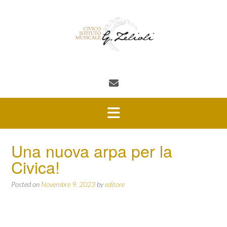
Skip
to
content
Una nuova arpa per la
Civica!
Posted on
Novembre 9, 2023
by
editore