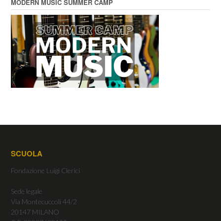
MODERN MUSIC SUMMER CAMP
SCUOLA
Fondazione Luigi Clerici
Sede legale
Via Montecuccoli 44/2
20147 MILANO