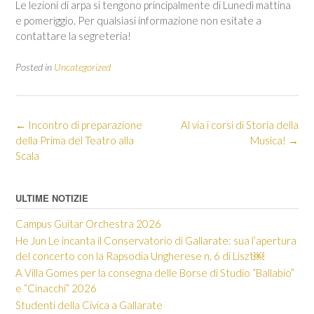
Le lezioni di arpa si tengono principalmente di Lunedì mattina
e pomeriggio. Per qualsiasi informazione non esitate a
contattare la segreteria!
Posted in
Uncategorized
Post
←
Incontro di preparazione
Al via i corsi di Storia della
navigation
della Prima del Teatro alla
Musica!
→
Scala
ULTIME NOTIZIE
Campus Guitar Orchestra 2026
He Jun Le incanta il Conservatorio di Gallarate: sua l’apertura
del concerto con la Rapsodia Ungherese n. 6 di Liszt￼
A Villa Gomes per la consegna delle Borse di Studio “Ballabio”
e “Cinacchi” 2026
Studenti della Civica a Gallarate