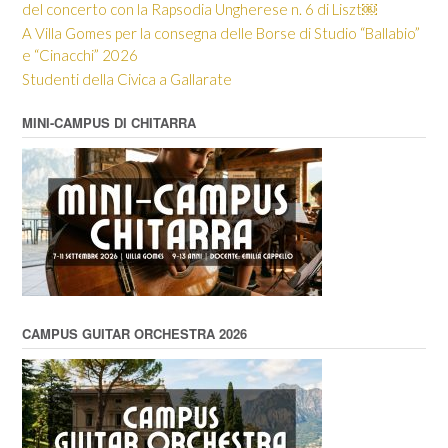
del concerto con la Rapsodia Ungherese n. 6 di Liszt￼
A Villa Gomes per la consegna delle Borse di Studio “Ballabio”
e “Cinacchi” 2026
Studenti della Civica a Gallarate
MINI-CAMPUS DI CHITARRA
CAMPUS GUITAR ORCHESTRA 2026