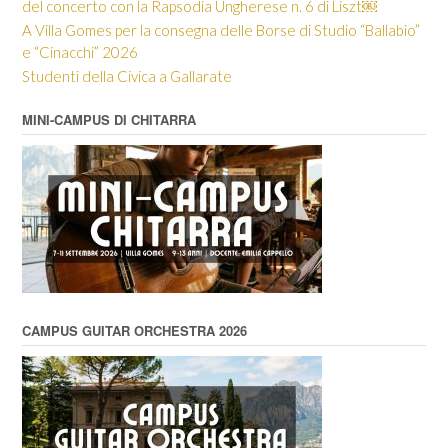
del concerto con la Rapsodia Ungherese n. 6 di Liszt￼
A Villa Gomes per la consegna delle Borse di Studio “Ballabio”
e “Cinacchi” 2026
Studenti della Civica a Gallarate
MINI-CAMPUS DI CHITARRA
CAMPUS GUITAR ORCHESTRA 2026