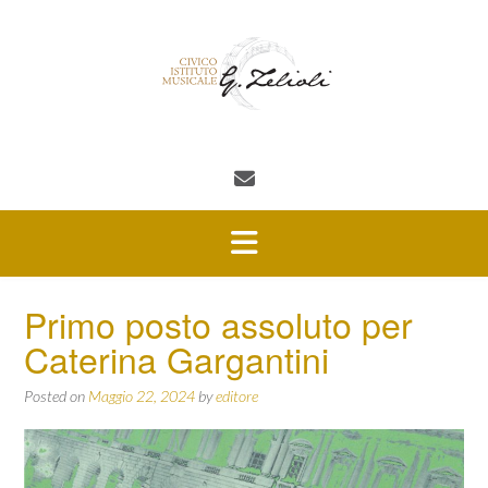
Skip
to
content
Primo posto assoluto per
Caterina Gargantini
Posted on
Maggio 22, 2024
by
editore