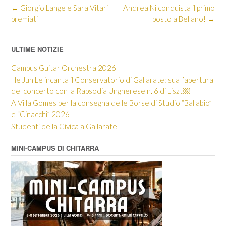
Post
←
Giorgio Lange e Sara Vitari
Andrea Ni conquista il primo
navigation
premiati
posto a Bellano!
→
ULTIME NOTIZIE
Campus Guitar Orchestra 2026
He Jun Le incanta il Conservatorio di Gallarate: sua l’apertura
del concerto con la Rapsodia Ungherese n. 6 di Liszt￼
A Villa Gomes per la consegna delle Borse di Studio “Ballabio”
e “Cinacchi” 2026
Studenti della Civica a Gallarate
MINI-CAMPUS DI CHITARRA