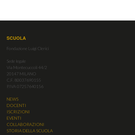
SCUOLA
Fondazione Luigi Clerici
Sede legale
Via Montecuccoli 44/2
20147 MILANO
C.F. 80037690155
P.IVA 07257640156
NEWS
DOCENTI
ISCRIZIONI
EVENTI
COLLABORAZIONI
STORIA DELLA SCUOLA